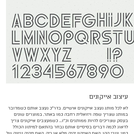
עיצוב אייקונים
לא לכל מותג נעצב אייקונים אישיים. בדר״כ נעצב אותם כשמדובר
במותג שצריך שפה ויזואלית רחבה כמו באתר, במוצרים שונים
בעסק שצריכים להיות ממותגים וכ״ו… כשמעצבים אייקונים צריך
לדאוג לכמה דברים בסיסיים אותם נבחר בהתאם למיתוג הכולל
כמו: עובי הקו, האם האייקון יהיה מלא או ריק, האם תהיה נגיעה של