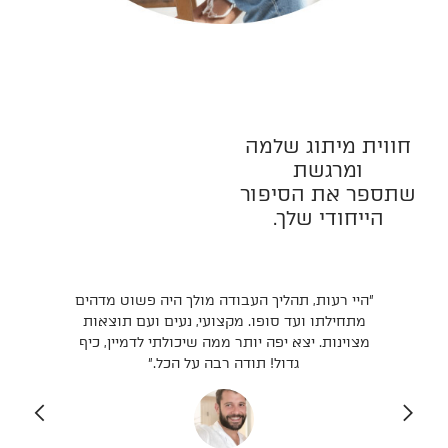
חווית מיתוג שלמה
ומרגשת
שתספר את הסיפור
הייחודי שלך.
אש
״היי רעות, תהליך העבודה מולך היה פשוט מדהים
״מצ
ת
מתחילתו ועד סופו. מקצועי, נעים ועם תוצאות
אין
וך
מצוינות. יצא יפה יותר ממה שיכולתי לדמיין, כיף
חלת
גדול! תודה רבה על הכל.״
להח
מאו