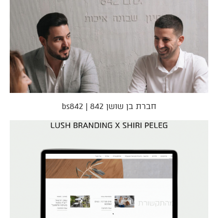
חברת בן שושן 842 | bs842