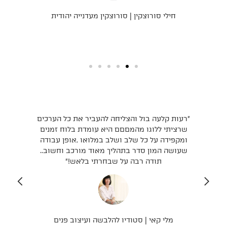
חילי סורוצקין | סורוצקין מעדנייה יהודית
״רעות קלעה בול והצליחה להעביר את כל הערכים
״ה
נה
שרציתי ללוגו מהמםםם היא עומדת בלוח זמנים
או
ה
ומקפידה על כל שלב ושלב במלואו ,אופן עבודה
עלי
שעושה המון סדר בתהליך מאוד מורכב וחשוב..
ף
תודה רבה על שבחרתי בלאש!״
מלי קאי | סטודיו להלבשה ועיצוב פנים