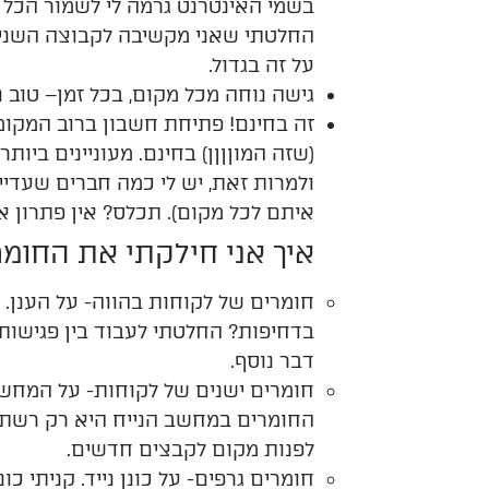
בשמי האינטרנט גרמה לי לשמור הכל
החלטתי שאני מקשיבה לקבוצה
השני
על זה בגדול.
גישה
נוחה
מכל
מקום
,
בכל
זמן
–
טוב
נ
(שזה המוןןןן) בחינם. מעוניינים ביו
ולמרות זאת, יש לי כמה חברים שעדי
איתם לכל מקום). תכלס? אין פתרון א
איך אני חילקתי את החומר
חומרים של לקוחות בהווה- על הענן. 
בדחיפות? החלטתי לעבוד בין פגישות 
דבר נוסף.
חומרים ישנים של לקוחות- על המחשב
החומרים במחשב הנייח היא רק רשת 
לפנות מקום לקבצים חדשים.