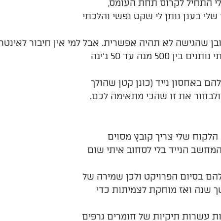
 התחיל לקרוס תחת העומס,
י בענן נותן לי שקט נפשי והלכתי
בן
שהגישה
לא
תהיה
אפשרית
.
אבל
למי
אין
חיבור
לאינטר
זה בחינם! פתיחת חשבון ברוב המקומות של אחסון בענן היא בחינם. במקומות שבהם אני בדקתי נותנים בין 500 מגה עד 50 ג׳יגה
ם באחסון נייד (כונן קטן שהולך
ולבחור את זו שהכי מתאימה לכם.
הלקוח שלי צריך קובץ מסוים
המחשב הנייד בלי לסחוב איתי שום
הם בסיום הפרויקט ולכן שמירה של
ך שנה ואז מוחקת לצמיתות כדי
ך איתי לכל מקום ושם שמורות עשרות תיקיות של חומרים גרפים