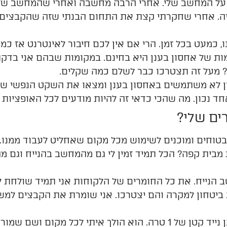
 על המחשב שלי. אחרי הרבה מחשבה ואחרי שהמחשב שלי
ה
. אחרי שחקרתי קצת את התחום הבנתי שזה שהקבצים של
ו
,
כמעט
בכל
זמן
.
הרי
אם
אין
לכם
חיבור
לאינטרנט
אז
כמו
תר? מעל זה תצטרכו כבר לשלם כמה שקלים.
ין לא משתמשים באחסון בענן ומצאו את השקט הנפשי שלה
חד נכון. מה שהכי כדאי זה להיות מודעים לכל האופציות 
ים שלי?
בטוחים ומוכנים לשימוש מכל מקום שאחליט לעבוד ממנו. 
מבית קפה? הכל תמיד זמין לי גם מהמחשב בהנייח וגם מ
 הנייח. את כל החומרים של הלקוחות אני תמיד שולחת ל
ביטחון למקרה והם יצטרכו. אני שומרת את הקבצים למש
חומרים גרפים- על כונן נייד. קניתי כונן נייד קטן של 1 טרה. הוא הול