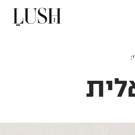
:
לית